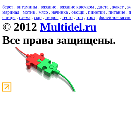
берет
,
витамины
,
вязание
,
вязание крючком
,
диета
,
жакет
,
ж
маринад
,
мотив
,
мясо
,
начинка
,
овощи
,
пинетки
,
питание
,
п
спицы
,
схема
,
сыр
,
творог
,
тесто
,
топ
,
торт
,
филейное вязан
© 2012
Multidel.ru
Все права защищены.