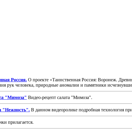
нная Россия.
О проекте «Таинственная Россия: Воронеж. Древня
ния рук человека, природные аномалии и памятники исчезнувших
та "Мимоза"
Видео-рецепт салата "Мимоза".
а "Нежность".
В данном видеоролике подробная технология при
чки прилагается.