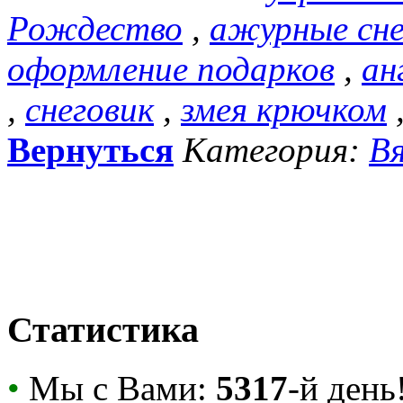
Рождество
,
ажурные сн
оформление подарков
,
ан
,
снеговик
,
змея крючком
Вернуться
Категория:
Вя
Статистика
•
Мы с Вами:
5317
-й день