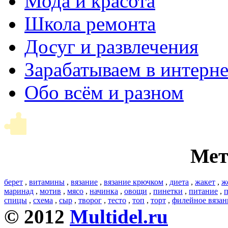
Мода и красота
Школа ремонта
Досуг и развлечения
Зарабатываем в интерне
Обо всём и разном
Мет
берет
,
витамины
,
вязание
,
вязание крючком
,
диета
,
жакет
,
ж
маринад
,
мотив
,
мясо
,
начинка
,
овощи
,
пинетки
,
питание
,
п
спицы
,
схема
,
сыр
,
творог
,
тесто
,
топ
,
торт
,
филейное вязан
© 2012
Multidel.ru