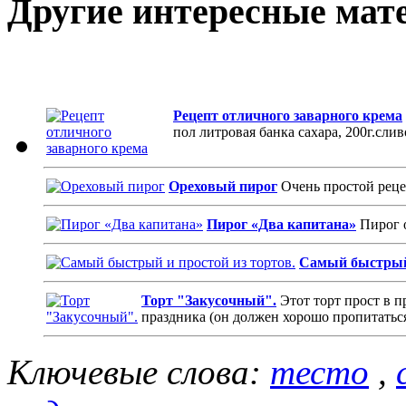
Другие интересные мат
Рецепт отличного заварного крема
пол литровая банка сахара, 200г.слив
Ореховый пирог
Очень простой реце
Пирог «Два капитана»
Пирог о
Самый быстрый 
Торт "Закусочный".
Этот торт прост в п
праздника (он должен хорошо пропитаться)
Ключевые слова:
тесто
,