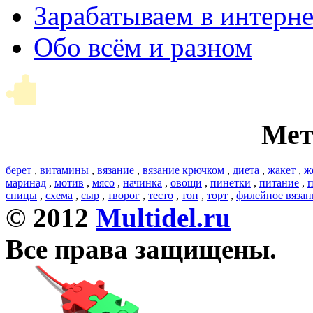
Зарабатываем в интерне
Обо всём и разном
Мет
берет
,
витамины
,
вязание
,
вязание крючком
,
диета
,
жакет
,
ж
маринад
,
мотив
,
мясо
,
начинка
,
овощи
,
пинетки
,
питание
,
п
спицы
,
схема
,
сыр
,
творог
,
тесто
,
топ
,
торт
,
филейное вязан
© 2012
Multidel.ru
Все права защищены.