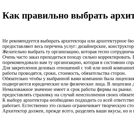
Как правильно выбрать архит
Не рекомендуется выбирать архитектора или архитектурное бюр
предоставляют весь перечень услуг: дизайнерские, конструкто
Желательно выбрать ту организацию, которая тесно сотруднича
Очень часто заказ приходиться походу сильно корректировать.
порекомендовало вам ту организацию, которая в состоянии спра
Для закрепления деловых отношений с той или иной компанией
работы проводятся, сроки, стоимость, обязательства сторон.
Обязательно чтобы у выбранной вами компании была лицензия.
подвергаются юридические или физические лица. В лицензии до
Немаловажное значение имеет и срок работы фирмы на рынке.
предоставлять страховку на случай неисполнения своих обязат
К выбору архитектора необходимо подходить со всей ответств
работает. Естественно это сильно ограничивает творческую сто
Архитектор должен, прежде всего, разделять ваши вкусы, но и