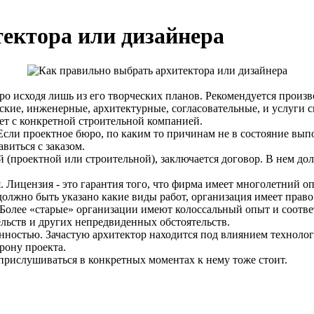
ектора или дизайнера
о исходя лишь из его творческих планов. Рекомендуется произво
рские, инженерные, архитектурные, согласовательные, и услуги 
ет с конкретной строительной компанией.
 Если проектное бюро, по каким то причинам не в состояние вы
виться с заказом.
 (проектной или строительной), заключается договор. В нем до
 Лицензия - это гарантия того, что фирма имеет многолетний о
лжно быть указано какие виды работ, организация имеет право 
 Более «старые» организации имеют колоссальный опыт и соотв
ельств и других непредвиденных обстоятельств.
енностью. Зачастую архитектор находится под влиянием техноло
рону проекта.
 прислушиваться в конкретных моментах к нему тоже стоит.