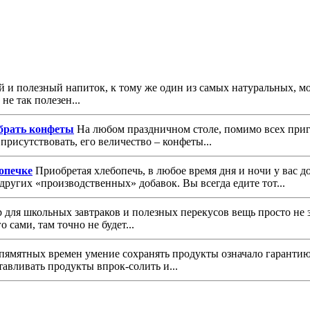
й и полезный напиток, к тому же один из самых натуральных, м
не так полезен...
брать конфеты
На любом праздничном столе, помимо всех приг
присутствовать, его величество – конфеты...
опечке
Приобретая хлебопечь, в любое время дня и ночи у вас д
других «производственных» добавок. Вы всегда едите тот...
 для школьных завтраков и полезных перекусов вещь просто не 
 сами, там точно не будет...
пямятных времен умение сохранять продукты означало гарантию
тавливать продукты впрок-солить и...